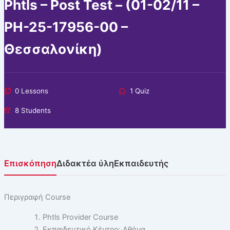
Phtls – Post Test – (01-02/11 –
PH-25-17956-00 –
Θεσσαλονίκη)
0 Lessons
1 Quiz
8 Students
Επισκόπηση
Διδακτέα ύλη
Εκπαιδευτής
Περιγραφή Course
Phtls Provider Course
Εκπαιδευτικό Κέντρο: Αθήνα