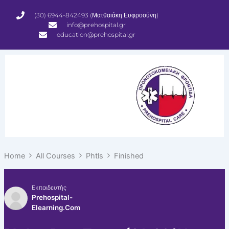
Μετάβαση
(30) 6944-842493 (Ματθαιάκη Ευφροσύνη)
στο
info@prehospital.gr
περιεχόμενο
education@prehospital.gr
Home
All Courses
Phtls
Finished
Εκπαιδευτής
Prehospital-
Elearning.com